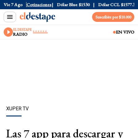
Dólar Tarjeta
Vie 7 Ago
Cotizaciones
$1976
Dólar Blue
$1530
Dólar CCL
$1577.3
E
Suscribite por $10.000
EL DESTAPE
EN VIVO
RADIO
XUPER TV
Las 7 app para descargar y