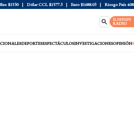
e
$1530
Dólar CCL
$1577.3
Euro
$1688.03
Riesgo País
408
D
EL DESTAPE
RADIO
CIONALES
DEPORTES
ESPECTÁCULOS
INVESTIGACIONES
OPINIÓN