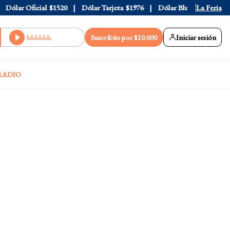
ólar Oficial
$1520
Dólar Tarjeta
$1976
Dólar Blue
$1530
La Feria
Dól
Suscribite por $10.000
Iniciar sesión
RADIO