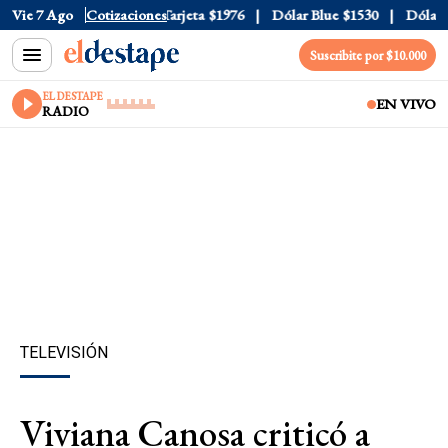
ficial
Vie 7 Ago
$1520
Cotizaciones
Dólar Tarjeta
$1976
Dólar Blue
$1530
Dólar CC
Suscribite por $10.000
EL DESTAPE
EN VIVO
RADIO
TELEVISIÓN
Viviana Canosa criticó a