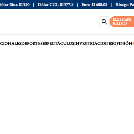
r Blue
$1530
Dólar CCL
$1577.3
Euro
$1688.03
Riesgo País
4
EL DESTAPE
RADIO
CIONALES
DEPORTES
ESPECTÁCULOS
INVESTIGACIONES
OPINIÓN