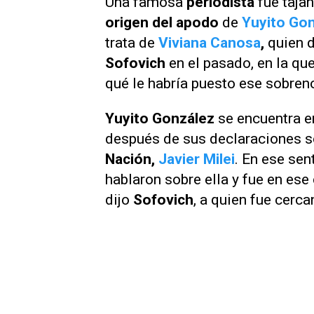
Una famosa
periodista
fue tajan
origen del apodo
de
Yuyito Go
trata de
Viviana Canosa
,
quien d
Sofovich
en el pasado, en la qu
qué le habría puesto ese sobren
Yuyito González
se encuentra e
después de sus declaraciones s
Nación,
Javier Milei
. En ese sen
hablaron sobre ella y fue en es
dijo
Sofovich
, a quien fue cerca