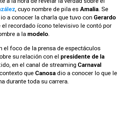
te a la hora de revelar la verdad sobre el
nzález
, cuyo nombre de pila es
Amalia
. Se
io a conocer la charla que tuvo con
Gerardo
e el recordado ícono televisivo le contó por
ombre a la
modelo
.
n el foco de la prensa de espectáculos
obre su relación con el
presidente de la
tido, en el canal de streaming
Carnaval
e contexto que
Canosa
dio a conocer lo que le
na durante toda su carrera.