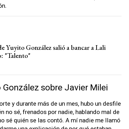
ón.
de Yuyito González salió a bancar a Lali
o: "Talento"
 González sobre Javier Milei
 corte y durante más de un mes, hubo un desfile
én no sé, frenados por nadie, hablando mal de
o sé quién se las contó. A mí nadie me llamó
 darme una explicación de por qué estaban