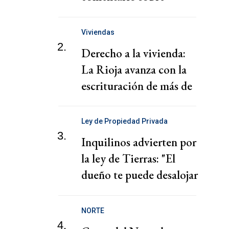
"chantaje" del presidente
de la Federación Jordana
Viviendas
2.
Derecho a la vivienda:
La Rioja avanza con la
escrituración de más de
220 familias
Ley de Propiedad Privada
3.
Inquilinos advierten por
la ley de Tierras: "El
dueño te puede desalojar
en 72 horas"
NORTE
4.