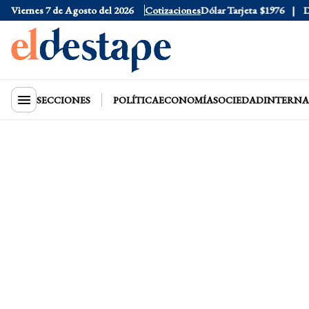
Viernes 7 de Agosto del 2026
Dólar Oficial
$1520
Cotizaciones
Dólar Tarjeta
$1976
Dóla
SECCIONES
POLÍTICA
ECONOMÍA
SOCIEDAD
INTERNA