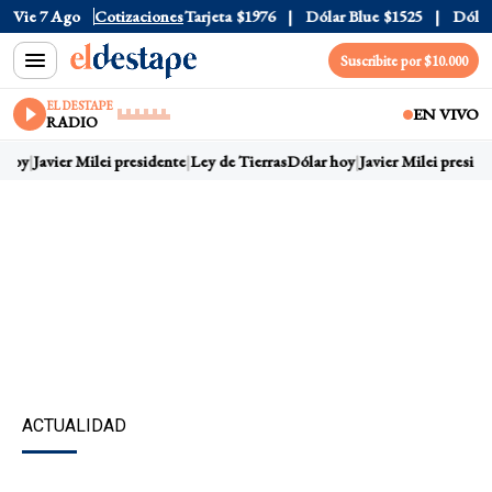
ficial
Vie 7 Ago
$1520
Cotizaciones
Dólar Tarjeta
$1976
Dólar Blue
$1525
Dólar C
Suscribite por $10.000
EL DESTAPE
EN VIVO
RADIO
hoy
Javier Milei presidente
Ley de Tierras
Dólar hoy
Javier Milei presiden
ACTUALIDAD