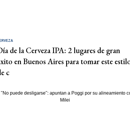
ERVEZA
Día de la Cerveza IPA: 2 lugares de gran
éxito en Buenos Aires para tomar este estil
de c