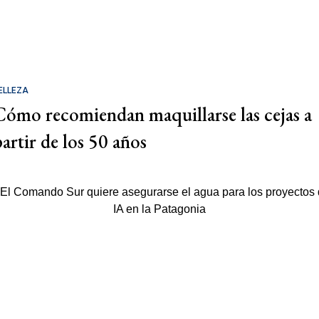
ELLEZA
Cómo recomiendan maquillarse las cejas a
partir de los 50 años