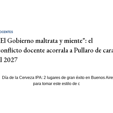
OCENTES
"El Gobierno maltrata y miente": el
conflicto docente acorrala a Pullaro de car
al 2027