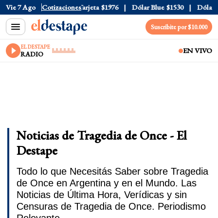
cial
Vie 7 Ago
$1520
Cotizaciones
Dólar Tarjeta
$1976
Dólar Blue
$1530
Dólar CCL
Suscribite por $10.000
EL DESTAPE
EN VIVO
RADIO
Noticias de Tragedia de Once - El
Destape
Todo lo que Necesitás Saber sobre Tragedia
de Once en Argentina y en el Mundo. Las
Noticias de Última Hora, Verídicas y sin
Censuras de Tragedia de Once. Periodismo