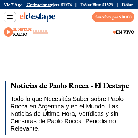
al
Vie 7 Ago
$1520
Dólar Tarjeta
Cotizaciones
$1976
Dólar Blue
$1525
Dólar CCL
$1
Suscribite por $10.000
EL DESTAPE
EN VIVO
RADIO
Noticias de Paolo Rocca - El Destape
Todo lo que Necesitás Saber sobre Paolo
Rocca en Argentina y en el Mundo. Las
Noticias de Última Hora, Verídicas y sin
Censuras de Paolo Rocca. Periodismo
Relevante.