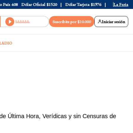
País
408
Dólar Oficial
$1520
Dólar Tarjeta
$1976
Dólar Blue
La Feria
$15
Suscribite por $10.000
Iniciar sesión
RADIO
de Última Hora, Verídicas y sin Censuras de