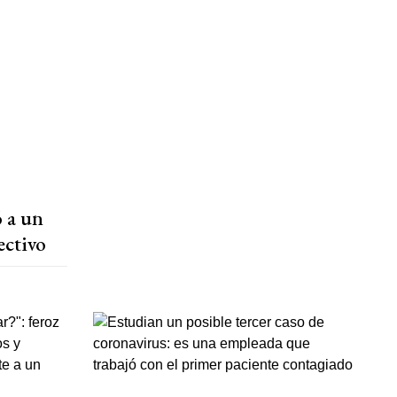
ó a un
ectivo