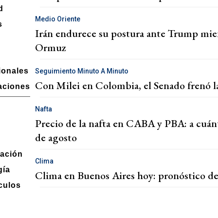
d
Medio Oriente
s
Irán endurece su postura ante Trump mient
Ormuz
ionales
Seguimiento Minuto A Minuto
Con Milei en Colombia, el Senado frenó l
aciones
Nafta
Precio de la nafta en CABA y PBA: a cuán
de agosto
ación
Clima
gía
Clima en Buenos Aires hoy: pronóstico de
culos