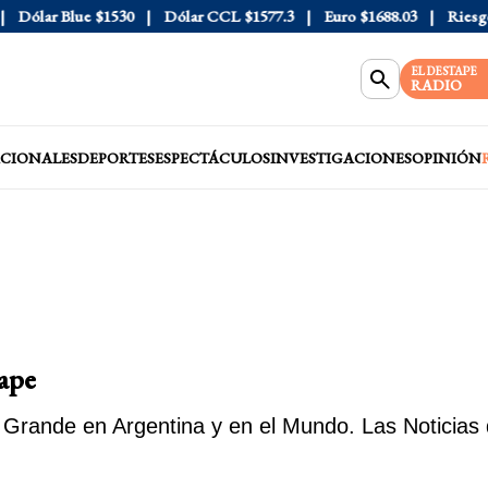
Dólar Blue
$1530
Dólar CCL
$1577.3
Euro
$1688.03
Riesgo 
EL DESTAPE
RADIO
CIONALES
DEPORTES
ESPECTÁCULOS
INVESTIGACIONES
OPINIÓN
ape
Grande en Argentina y en el Mundo. Las Noticias 