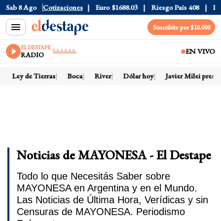
Sab 8 Ago
Dólar CCL
Cotizaciones
$1580.7
Euro
$1688.03
Riesgo País
408
Dólar
Suscribite por $10.000
EL DESTAPE
EN VIVO
RADIO
Ley de Tierras
Boca
River
Dólar hoy
Javier Milei presid
Noticias de MAYONESA - El Destape
Todo lo que Necesitás Saber sobre
MAYONESA en Argentina y en el Mundo.
Las Noticias de Última Hora, Verídicas y sin
Censuras de MAYONESA. Periodismo