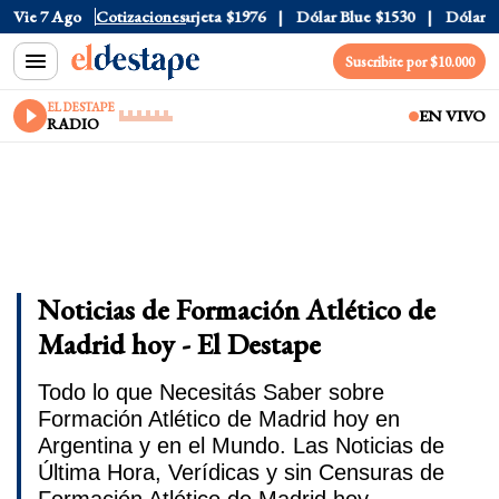
ial
Vie 7 Ago
$1520
Dólar Tarjeta
Cotizaciones
$1976
Dólar Blue
$1530
Dólar CCL
$
Suscribite por $10.000
EL DESTAPE
EN VIVO
RADIO
Noticias de Formación Atlético de
Madrid hoy - El Destape
Todo lo que Necesitás Saber sobre
Formación Atlético de Madrid hoy en
Argentina y en el Mundo. Las Noticias de
Última Hora, Verídicas y sin Censuras de