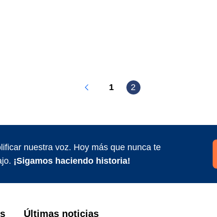
1
2
ificar nuestra voz. Hoy más que nunca te
jo.
¡Sigamos haciendo historia!
es
Últimas noticias