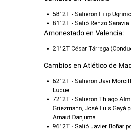
58' 2T - Salieron Filip Ugrin
81' 2T - Salió Renzo Saravia
Amonestado en Valencia:
21' 2T César Tárrega (Conduc
Cambios en Atlético de Mad
62' 2T - Salieron Javi Morcil
Luque
72' 2T - Salieron Thiago Al
Griezmann, José Luis Gayà p
Arnaut Danjuma
96' 2T - Salió Javier Boñar p