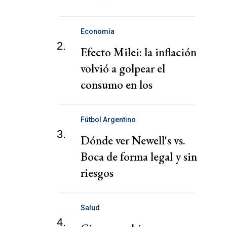
poderosos"
Economía
2.
Efecto Milei: la inflación
volvió a golpear el
consumo en los
supermercados de La
Rioja
Fútbol Argentino
3.
Dónde ver Newell's vs.
Boca de forma legal y sin
riesgos
Salud
4.