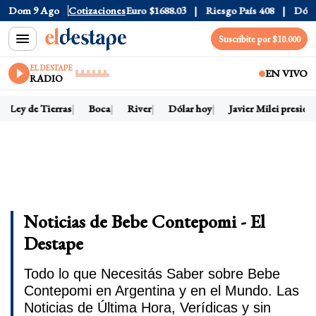
Dom 9 Ago
Dólar CCL
$1580.7
Cotizaciones
Euro
$1688.03
Riesgo País
408
Dólar Of
Suscribite por $10.000
EL DESTAPE
EN VIVO
RADIO
Ley de Tierras
Boca
River
Dólar hoy
Javier Milei presiden
Noticias de Bebe Contepomi - El
Destape
Todo lo que Necesitás Saber sobre Bebe
Contepomi en Argentina y en el Mundo. Las
Noticias de Última Hora, Verídicas y sin