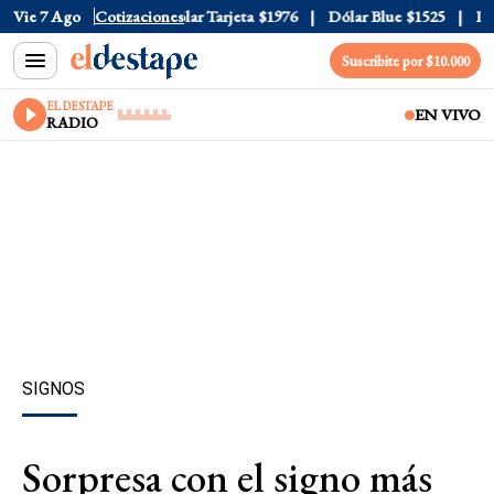
ar Oficial
Vie 7 Ago
$1520
Cotizaciones
Dólar Tarjeta
$1976
Dólar Blue
$1525
Dóla
Suscribite por $10.000
EL DESTAPE
EN VIVO
RADIO
SIGNOS
Sorpresa con el signo más