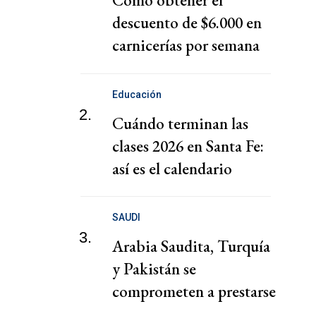
Cómo obtener el
descuento de $6.000 en
carnicerías por semana
con Cuenta DNI
Educación
2.
Cuándo terminan las
clases 2026 en Santa Fe:
así es el calendario
escolar
SAUDI
3.
Arabia Saudita, Turquía
y Pakistán se
comprometen a prestarse
defensa mutua