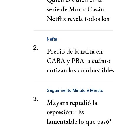
serie de Moria Casán:
Netflix revela todos los
personajes
Nafta
2.
Precio de la nafta en
CABA y PBA: a cuánto
cotizan los combustibles
hoy jueves 6 de agosto
Seguimiento Minuto A Minuto
3.
Mayans repudió la
represión: "Es
lamentable lo que pasó"