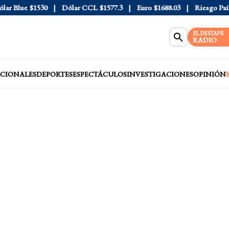
 Blue
$1530
Dólar CCL
$1577.3
Euro
$1688.03
Riesgo País
4
EL DESTAPE
RADIO
CIONALES
DEPORTES
ESPECTÁCULOS
INVESTIGACIONES
OPINIÓN