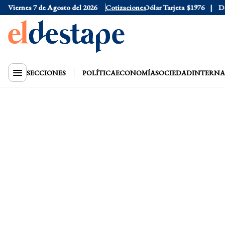
Viernes 7 de Agosto del 2026
Dólar Oficial
$1520
Cotizaciones
Dólar Tarjeta
$1976
Dólar
SECCIONES
POLÍTICA
ECONOMÍA
SOCIEDAD
INTERNA