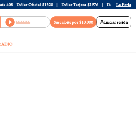
408
Dólar Oficial
$1520
Dólar Tarjeta
$1976
Dólar Blue
La Feria
$1530
Suscribite por $10.000
Iniciar sesión
RADIO