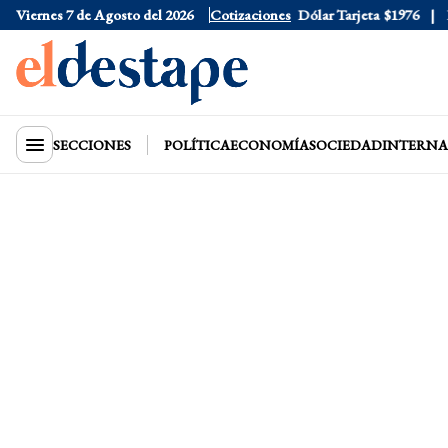
Viernes 7 de Agosto del 2026
Dólar Oficial
Cotizaciones
$1520
Dólar Tarjeta
$1976
Dól
SECCIONES
POLÍTICA
ECONOMÍA
SOCIEDAD
INTERNA