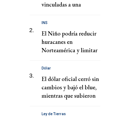
vinculadas a una
presunta red de tráfico
de migrantes
INS
2.
El Niño podría reducir
huracanes en
Norteamérica y limitar
pérdidas, dice el CEO de
Zurich
Dólar
3.
El dólar oficial cerró sin
cambios y bajó el blue,
mientras que subieron
los financieros
Ley de Tierras