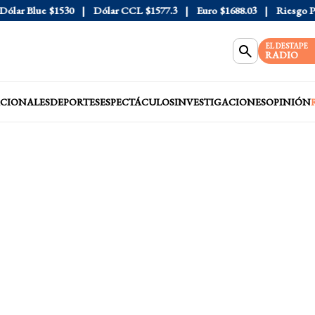
ar Blue
$1530
Dólar CCL
$1577.3
Euro
$1688.03
Riesgo País
EL DESTAPE
RADIO
CIONALES
DEPORTES
ESPECTÁCULOS
INVESTIGACIONES
OPINIÓN