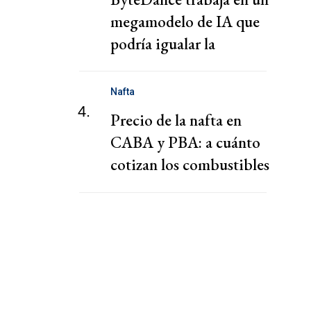
megamodelo de IA que
podría igualar la
potencia de Mythos,
según el FT
Nafta
4.
Precio de la nafta en
CABA y PBA: a cuánto
cotizan los combustibles
hoy viernes 7 de agosto