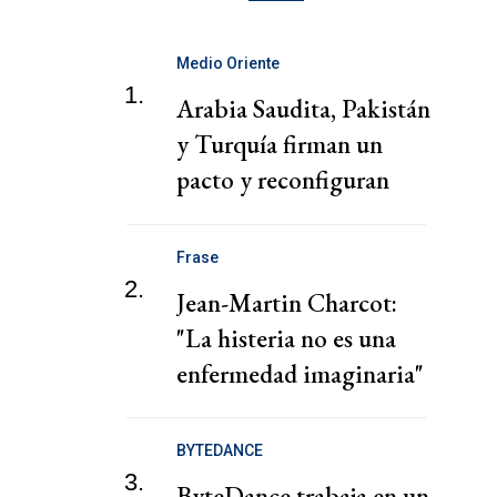
Medio Oriente
1.
Arabia Saudita, Pakistán
y Turquía firman un
pacto y reconfiguran
tablero de Medio
Oriente
Frase
2.
Jean-Martin Charcot:
"La histeria no es una
enfermedad imaginaria"
BYTEDANCE
3.
ByteDance trabaja en un