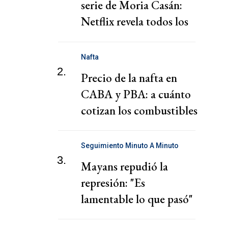
serie de Moria Casán:
Netflix revela todos los
personajes
Nafta
2.
Precio de la nafta en
CABA y PBA: a cuánto
cotizan los combustibles
hoy jueves 6 de agosto
Seguimiento Minuto A Minuto
3.
Mayans repudió la
represión: "Es
lamentable lo que pasó"