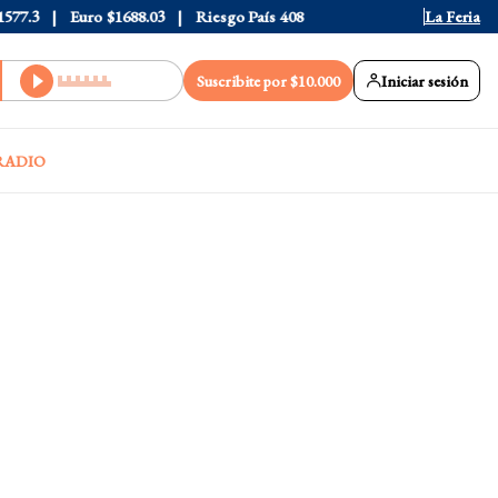
.3
Euro
$1688.03
Riesgo País
408
La Feria
Suscribite por $10.000
Iniciar sesión
RADIO