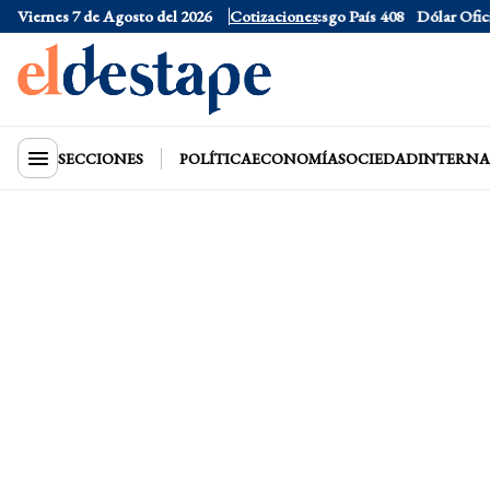
ólar CCL
Viernes 7 de Agosto del 2026
$1577.3
Euro
$1688.03
Cotizaciones
Riesgo País
408
Dólar Oficial
SECCIONES
POLÍTICA
ECONOMÍA
SOCIEDAD
INTERNA