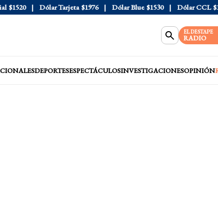
$1520
Dólar Tarjeta
$1976
Dólar Blue
$1530
Dólar CCL
$1577
EL DESTAPE
RADIO
CIONALES
DEPORTES
ESPECTÁCULOS
INVESTIGACIONES
OPINIÓN