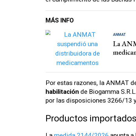
MÁS INFO
ANMAT
La ANMA
medica
Por estas razones, la ANMAT d
habilitación
de Biogamma S.R.L. 
por las
disposiciones 3266/13 
Productos importados 
La
medida 2144/2026
apunta a