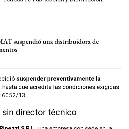
T suspendió una distribuidora de
mentos
ecidió
suspender preventivamente la
hasta que acredite las condiciones exigidas
y 6052/13
.
sin director técnico
Ripezzi S.R.L.
, una empresa con sede en la