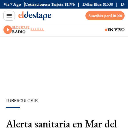
 Oficial
Vie 7 Ago
$1520
Cotizaciones
Dólar Tarjeta
$1976
Dólar Blue
$1530
Dólar 
Suscribite por $10.000
EL DESTAPE
EN VIVO
RADIO
TUBERCULOSIS
Alerta sanitaria en Mar del