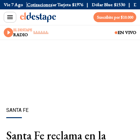
r Oficial
Vie 7 Ago
$1520
Cotizaciones
Dólar Tarjeta
$1976
Dólar Blue
$1530
Dólar
Suscribite por $10.000
EL DESTAPE
EN VIVO
RADIO
SANTA FE
Santa Fe reclama en la