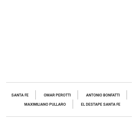
SANTA FE
OMAR PEROTTI
ANTONIO BONFATTI
MAXIMILIANO PULLARO
EL DESTAPE SANTA FE