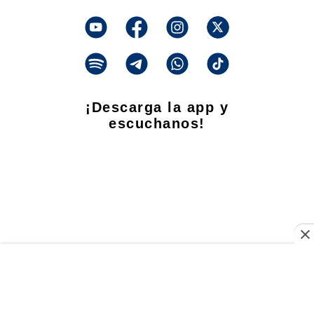
¡Descarga la app y
escuchanos!
Propietario
: Talar Producciones S.A. CUIT: 33-71448833-9