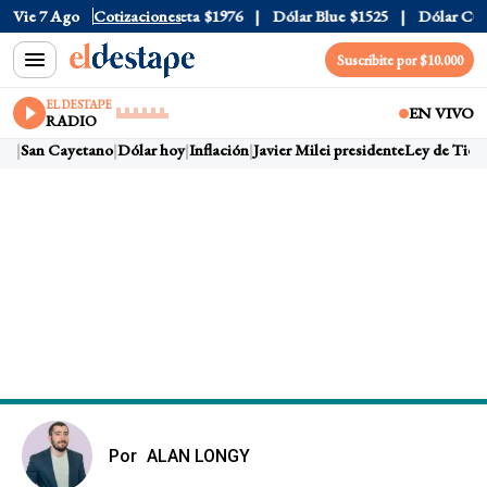
al
Vie 7 Ago
$1520
Dólar Tarjeta
Cotizaciones
$1976
Dólar Blue
$1525
Dólar CCL
$1
Suscribite por $10.000
EL DESTAPE
EN VIVO
RADIO
s
San Cayetano
Dólar hoy
Inflación
Javier Milei presidente
Ley de Tierra
Por
ALAN LONGY