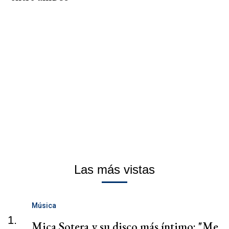
Las más vistas
Música
1.
Mica Sotera y su disco más íntimo: "Me