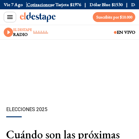
 Oficial
Vie 7 Ago
$1520
Cotizaciones
Dólar Tarjeta
$1976
Dólar Blue
$1530
Dólar 
Suscribite por $10.000
EL DESTAPE
EN VIVO
RADIO
ELECCIONES 2025
Cuándo son las próximas