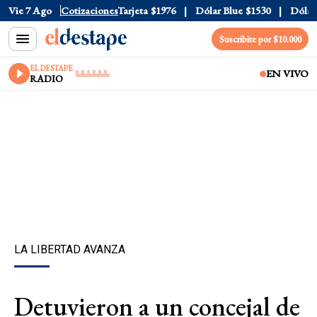
ficial
Vie 7 Ago
$1520
Cotizaciones
Dólar Tarjeta
$1976
Dólar Blue
$1530
Dólar CC
Suscribite por $10.000
EL DESTAPE
EN VIVO
RADIO
LA LIBERTAD AVANZA
Detuvieron a un concejal de