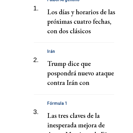
1.
Los días y horarios de las
próximas cuatro fechas,
con dos clásicos
Irán
2.
Trump dice que
pospondrá nuevo ataque
contra Irán con
esperanza de alcanzar un
acuerdo rápido
Fórmula 1
3.
Las tres claves de la
inesperada mejora de