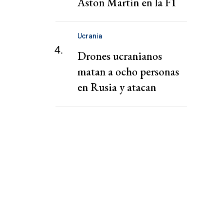
Aston Martin en la F1
Ucrania
4.
Drones ucranianos
matan a ocho personas
en Rusia y atacan
almacén de Wildberries,
dicen gobernadores