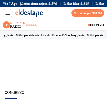
cial
Vie 7 Ago
$1520
Cotizaciones
Dólar Tarjeta
$1976
Dólar Blue
$1525
Dólar CCL
Suscribite por $10.000
EL DESTAPE
EN VIVO
RADIO
hoy
Javier Milei presidente
Ley de Tierras
Dólar hoy
Javier Milei presiden
CONGRESO