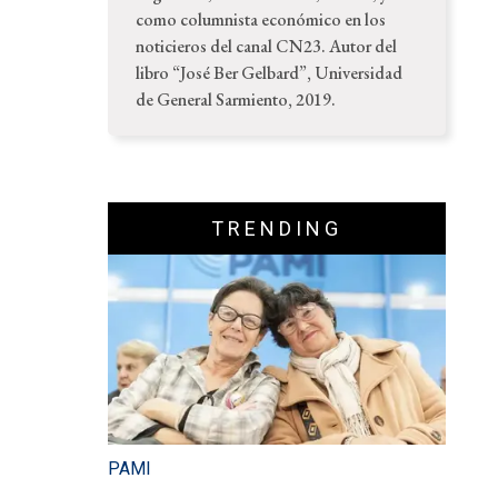
como columnista económico en los
noticieros del canal CN23. Autor del
libro “José Ber Gelbard”, Universidad
de General Sarmiento, 2019.
TRENDING
PAMI