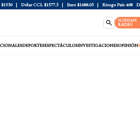
530
Dólar CCL
$1577.3
Euro
$1688.03
Riesgo País
408
Dólar
EL DESTAPE
RADIO
CIONALES
DEPORTES
ESPECTÁCULOS
INVESTIGACIONES
OPINIÓN