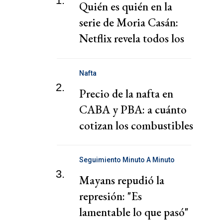
1.
Quién es quién en la
serie de Moria Casán:
Netflix revela todos los
personajes
Nafta
2.
Precio de la nafta en
CABA y PBA: a cuánto
cotizan los combustibles
hoy jueves 6 de agosto
Seguimiento Minuto A Minuto
3.
Mayans repudió la
represión: "Es
lamentable lo que pasó"