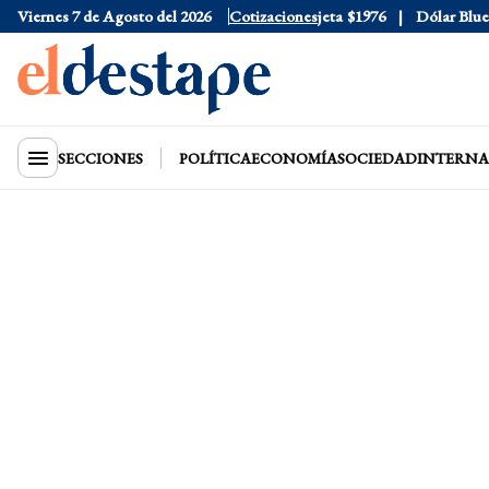
Viernes 7 de Agosto del 2026
Dólar Oficial
$1520
Dólar Tarjeta
Cotizaciones
$1976
Dólar Blue
$1
SECCIONES
POLÍTICA
ECONOMÍA
SOCIEDAD
INTERNA