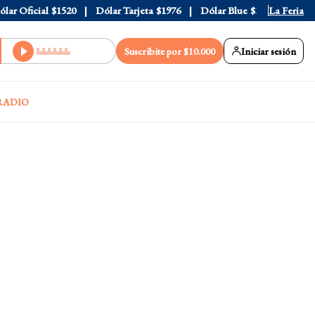
 Oficial
$1520
Dólar Tarjeta
$1976
Dólar Blue
$1530
La Feria
Dólar 
Suscribite por $10.000
Iniciar sesión
RADIO