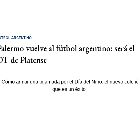
ÚTBOL ARGENTINO
Palermo vuelve al fútbol argentino: será el
DT de Platense