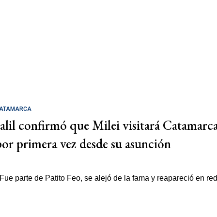
ATAMARCA
Jalil confirmó que Milei visitará Catamarc
por primera vez desde su asunción