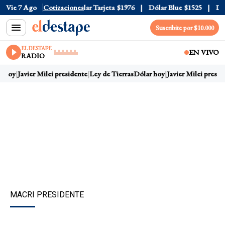
ar Oficial
Vie 7 Ago
$1520
Cotizaciones
Dólar Tarjeta
$1976
Dólar Blue
$1525
Dóla
Suscribite por $10.000
EL DESTAPE
EN VIVO
RADIO
 hoy
Javier Milei presidente
Ley de Tierras
Dólar hoy
Javier Milei preside
MACRI PRESIDENTE