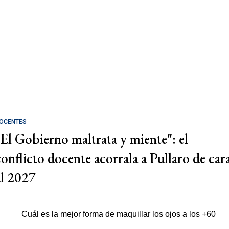
OCENTES
"El Gobierno maltrata y miente": el
conflicto docente acorrala a Pullaro de car
al 2027