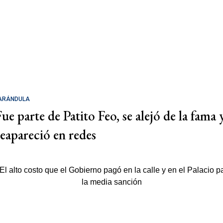
ARÁNDULA
Fue parte de Patito Feo, se alejó de la fama 
reapareció en redes