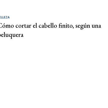
ELLEZA
Cómo cortar el cabello finito, según una
peluquera