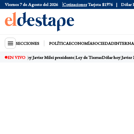
Viernes 7 de Agosto del 2026
Dólar Oficial
$1520
Cotizaciones
Dólar Tarjeta
$1976
Dólar Blu
SECCIONES
POLÍTICA
ECONOMÍA
SOCIEDAD
INTERNA
EN VIVO
Dólar hoy
Javier Milei presidente
Ley de Tierras
Dólar hoy
Javier 