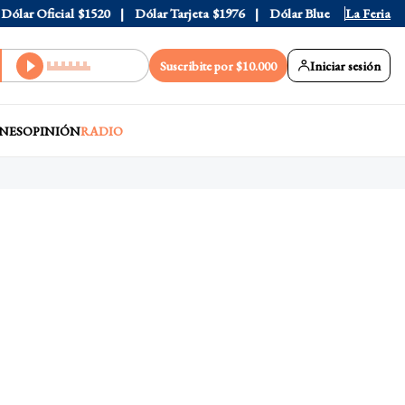
ar Oficial
$1520
Dólar Tarjeta
$1976
Dólar Blue
$1525
La Feria
Dóla
Suscribite por $10.000
Iniciar sesión
NES
OPINIÓN
RADIO