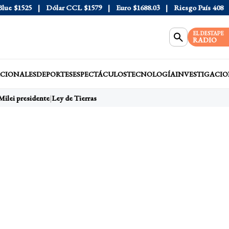
e
$1525
Dólar CCL
$1579
Euro
$1688.03
Riesgo País
408
Dól
EL DESTAPE
RADIO
CIONALES
DEPORTES
ESPECTÁCULOS
TECNOLOGÍA
INVESTIGACIO
Milei presidente
Ley de Tierras