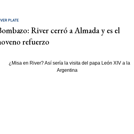
IVER PLATE
Bombazo: River cerró a Almada y es el
noveno refuerzo