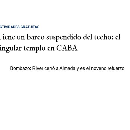
CTIVIDADES GRATUITAS
Tiene un barco suspendido del techo: el
singular templo en CABA