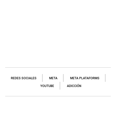
REDES SOCIALES
META
META PLATAFORMS
YOUTUBE
ADICCIÓN