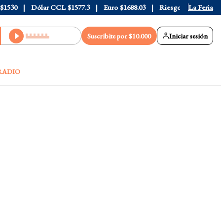
30
Dólar CCL
$1577.3
Euro
$1688.03
Riesgo País
408
La Feria
Suscribite por $10.000
Iniciar sesión
RADIO