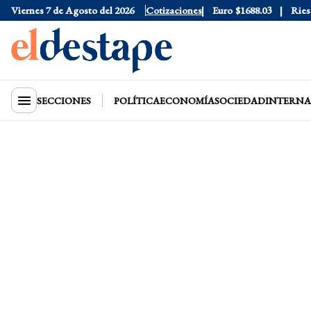
Dólar Blue
Viernes 7 de Agosto del 2026
$1530
Dólar CCL
Cotizaciones
$1577.3
Euro
$1688.03
Riesgo 
SECCIONES
POLÍTICA
ECONOMÍA
SOCIEDAD
INTERNA