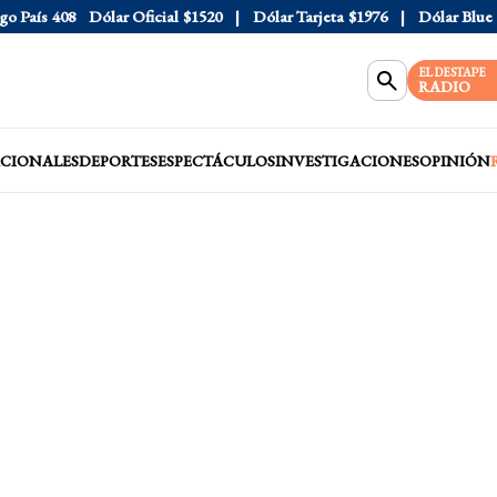
País
408
Dólar Oficial
$1520
Dólar Tarjeta
$1976
Dólar Blue
$15
EL DESTAPE
RADIO
CIONALES
DEPORTES
ESPECTÁCULOS
INVESTIGACIONES
OPINIÓN