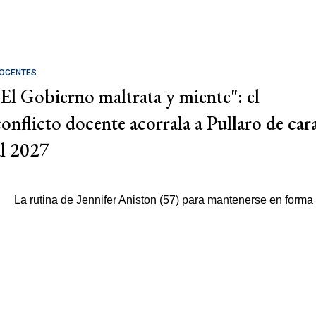
OCENTES
"El Gobierno maltrata y miente": el
conflicto docente acorrala a Pullaro de car
al 2027