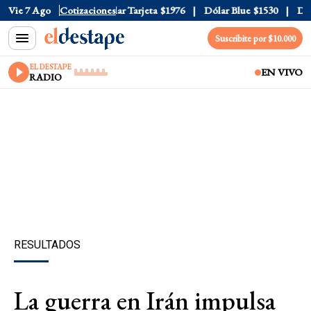
r Oficial
Vie 7 Ago
$1520
Cotizaciones
Dólar Tarjeta
$1976
Dólar Blue
$1530
Dólar
Suscribite por $10.000
EL DESTAPE
EN VIVO
RADIO
RESULTADOS
La guerra en Irán impulsa