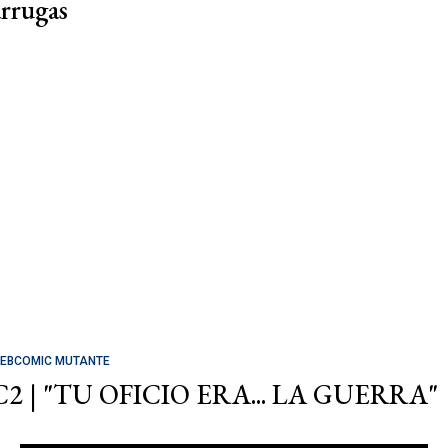
arrugas
EBCOMIC MUTANTE
C2 | "TU OFICIO ERA... LA GUERRA"