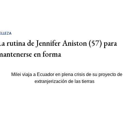
ELLEZA
La rutina de Jennifer Aniston (57) para
mantenerse en forma