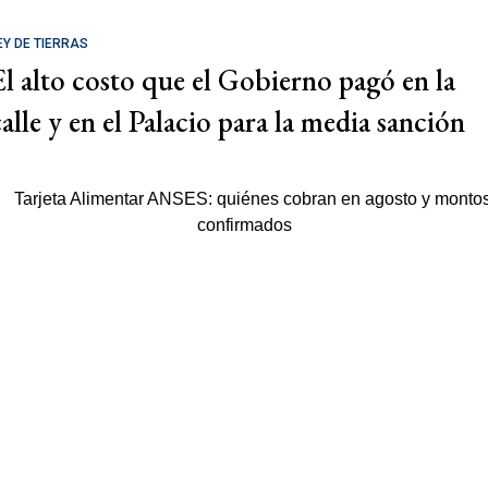
EY DE TIERRAS
El alto costo que el Gobierno pagó en la
calle y en el Palacio para la media sanción