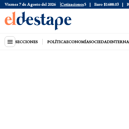
Viernes 7 de Agosto del 2026
Dólar Blue
$1525
Dólar CCL
Cotizaciones
$1579.5
Euro
$1688.03
Ries
SECCIONES
POLÍTICA
ECONOMÍA
SOCIEDAD
INTERNA