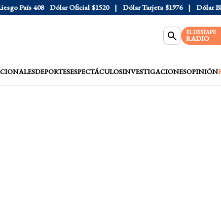
go País
408
Dólar Oficial
$1520
Dólar Tarjeta
$1976
Dólar Blue
EL DESTAPE
RADIO
CIONALES
DEPORTES
ESPECTÁCULOS
INVESTIGACIONES
OPINIÓN