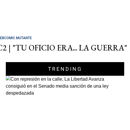
EBCOMIC MUTANTE
C2 | "TU OFICIO ERA... LA GUERRA"
TRENDING