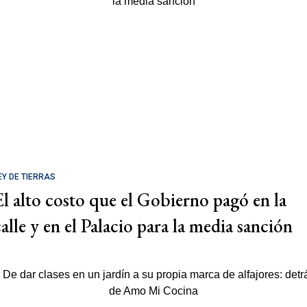
EY DE TIERRAS
El alto costo que el Gobierno pagó en la
calle y en el Palacio para la media sanción