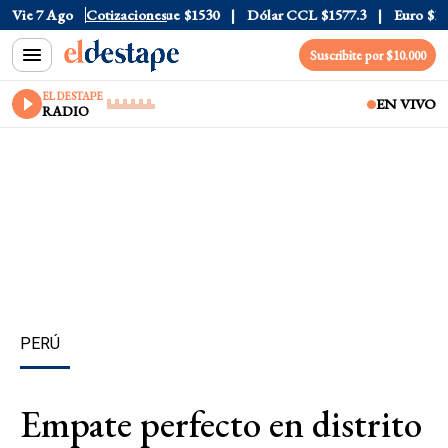
jeta
Vie 7 Ago
$1976
Cotizaciones
Dólar Blue
$1530
Dólar CCL
$1577.3
Euro
$1688.0
Suscribite por $10.000
EL DESTAPE
EN VIVO
RADIO
PERÚ
Empate perfecto en distrito