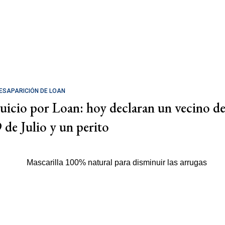
ESAPARICIÓN DE LOAN
Juicio por Loan: hoy declaran un vecino d
9 de Julio y un perito