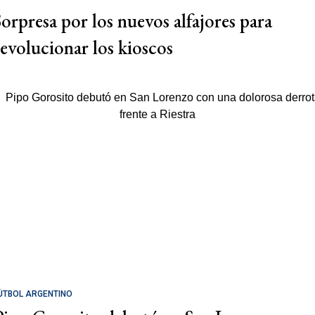
Sorpresa por los nuevos alfajores para
revolucionar los kioscos
ÚTBOL ARGENTINO