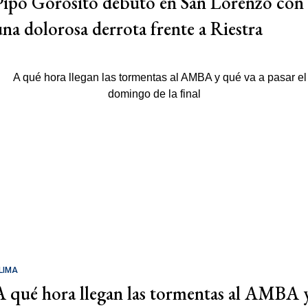
Pipo Gorosito debutó en San Lorenzo con
una dolorosa derrota frente a Riestra
LIMA
A qué hora llegan las tormentas al AMBA 