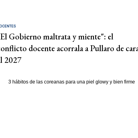
OCENTES
"El Gobierno maltrata y miente": el
conflicto docente acorrala a Pullaro de car
al 2027