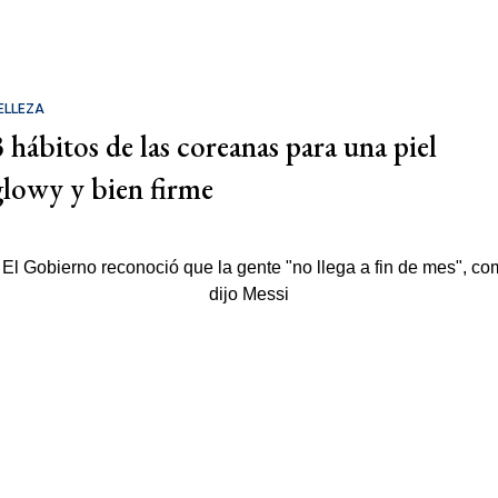
ELLEZA
3 hábitos de las coreanas para una piel
glowy y bien firme