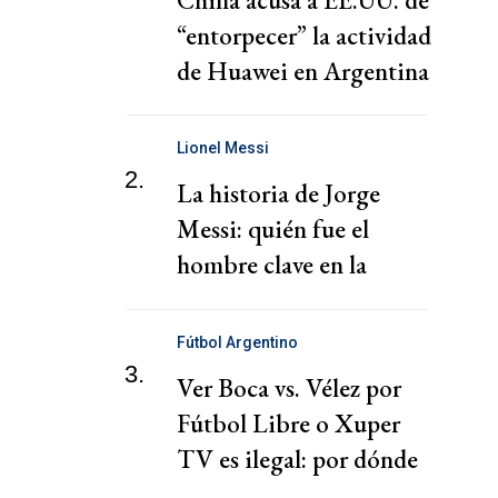
China acusa a EE.UU. de
“entorpecer” la actividad
de Huawei en Argentina
Lionel Messi
2.
La historia de Jorge
Messi: quién fue el
hombre clave en la
carrera de Lionel
Fútbol Argentino
3.
Ver Boca vs. Vélez por
Fútbol Libre o Xuper
TV es ilegal: por dónde
hacerlo