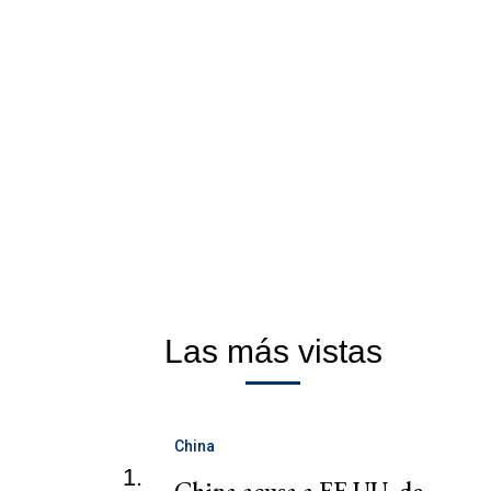
Las más vistas
China
1.