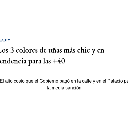
EAUTY
Los 3 colores de uñas más chic y en
tendencia para las +40