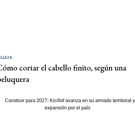
ELLEZA
Cómo cortar el cabello finito, según una
peluquera