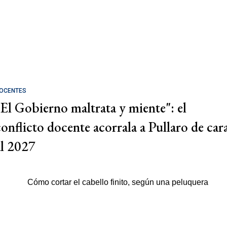
OCENTES
"El Gobierno maltrata y miente": el
conflicto docente acorrala a Pullaro de car
al 2027