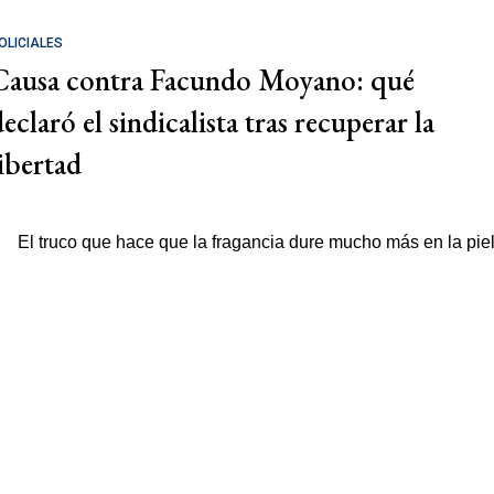
OLICIALES
Causa contra Facundo Moyano: qué
eclaró el sindicalista tras recuperar la
libertad