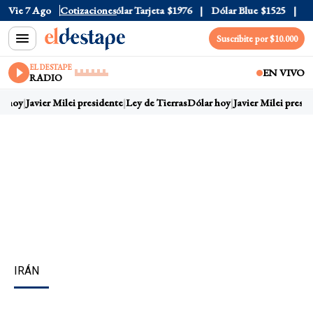
lar Oficial
Vie 7 Ago
$1520
Cotizaciones
Dólar Tarjeta
$1976
Dólar Blue
$1525
Dóla
Suscribite por $10.000
EL DESTAPE
EN VIVO
RADIO
 hoy
Javier Milei presidente
Ley de Tierras
Dólar hoy
Javier Milei presid
IRÁN