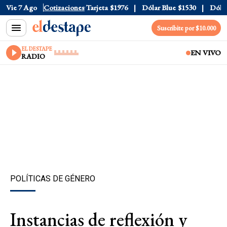
ficial
Vie 7 Ago
$1520
Cotizaciones
Dólar Tarjeta
$1976
Dólar Blue
$1530
Dólar C
Suscribite por $10.000
EL DESTAPE
EN VIVO
RADIO
POLÍTICAS DE GÉNERO
Instancias de reflexión y