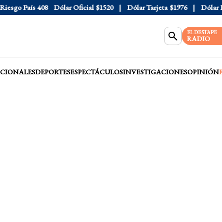
esgo País
408
Dólar Oficial
$1520
Dólar Tarjeta
$1976
Dólar Blu
EL DESTAPE
RADIO
CIONALES
DEPORTES
ESPECTÁCULOS
INVESTIGACIONES
OPINIÓN