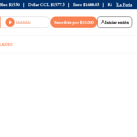
e
$1530
Dólar CCL
$1577.3
Euro
$1688.03
Riesgo País
La Feria
408
Suscribite por $10.000
Iniciar sesión
RADIO