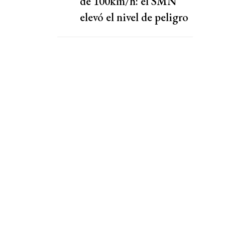
de 100km/h: el SMN
elevó el nivel de peligro
por lluvias