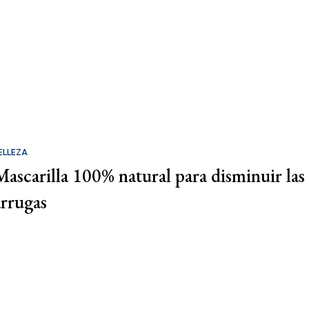
ELLEZA
Mascarilla 100% natural para disminuir las
arrugas