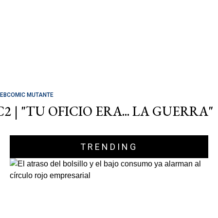
EBCOMIC MUTANTE
C2 | "TU OFICIO ERA... LA GUERRA"
TRENDING