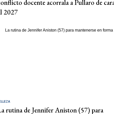
conflicto docente acorrala a Pullaro de car
al 2027
ELLEZA
La rutina de Jennifer Aniston (57) para