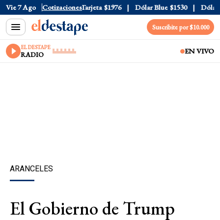
ficial
Vie 7 Ago
$1520
Cotizaciones
Dólar Tarjeta
$1976
Dólar Blue
$1530
Dólar C
Suscribite por $10.000
EL DESTAPE
EN VIVO
RADIO
ARANCELES
El Gobierno de Trump