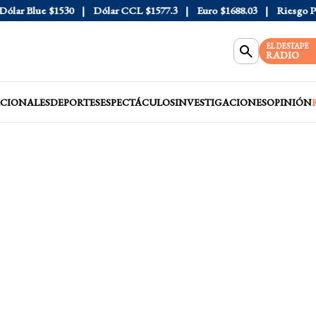
ar Blue
$1530
Dólar CCL
$1577.3
Euro
$1688.03
Riesgo País
EL DESTAPE
RADIO
CIONALES
DEPORTES
ESPECTÁCULOS
INVESTIGACIONES
OPINIÓN