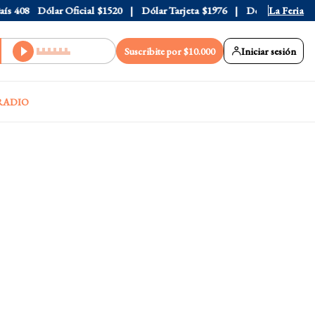
408
Dólar Oficial
$1520
Dólar Tarjeta
$1976
Dólar Blue
La Feria
$1530
Suscribite por $10.000
Iniciar sesión
RADIO