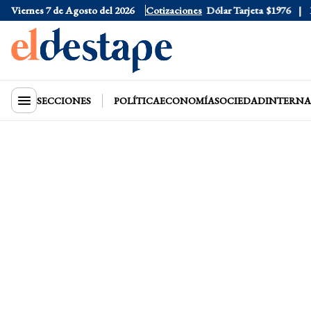
Viernes 7 de Agosto del 2026
Dólar Oficial
Cotizaciones
$1520
Dólar Tarjeta
$1976
Dól
SECCIONES
POLÍTICA
ECONOMÍA
SOCIEDAD
INTERNA