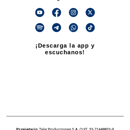
¡Descarga la app y
escuchanos!
Propietario
: Talar Producciones S.A. CUIT: 33-71448833-9