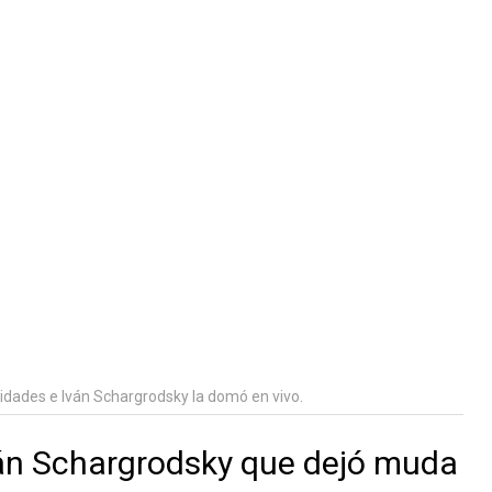
sidades e Iván Schargrodsky la domó en vivo.
án Schargrodsky que dejó muda