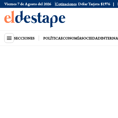
Viernes 7 de Agosto del 2026
Dólar Oficial
$1520
Cotizaciones
Dólar Tarjeta
$1976
Dól
SECCIONES
POLÍTICA
ECONOMÍA
SOCIEDAD
INTERNA