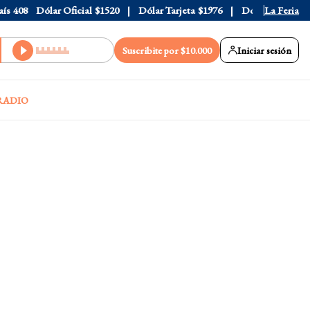
408
Dólar Oficial
$1520
Dólar Tarjeta
$1976
Dólar Blue
La Feria
$1530
Suscribite por $10.000
Iniciar sesión
RADIO