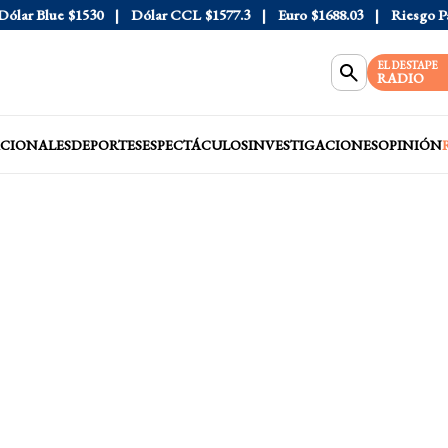
ar Blue
$1530
Dólar CCL
$1577.3
Euro
$1688.03
Riesgo País
EL DESTAPE
RADIO
CIONALES
DEPORTES
ESPECTÁCULOS
INVESTIGACIONES
OPINIÓN