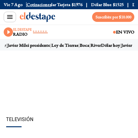
ar Oficial
Vie 7 Ago
$1520
Cotizaciones
Dólar Tarjeta
$1976
Dólar Blue
$1525
Dólar
Suscribite por $10.000
EL DESTAPE
EN VIVO
RADIO
oy
Javier Milei presidente
Ley de Tierras
Boca
River
Dólar hoy
Javier Mil
TELEVISIÓN