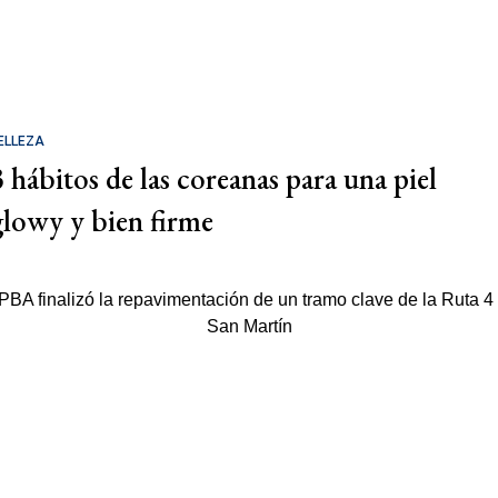
ELLEZA
3 hábitos de las coreanas para una piel
glowy y bien firme