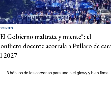
OCENTES
"El Gobierno maltrata y miente": el
conflicto docente acorrala a Pullaro de car
al 2027